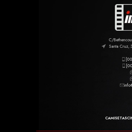
C/Bethencourt
Santa Cruz, 
[00
[00
info
CAMISETAS
CI