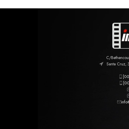
C/Bethencourt
Santa Cruz, 
[00
[00
info