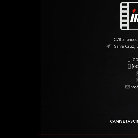
C/Bethencourt
Santa Cruz, 
[00
[00
info
CAMISETAS
CI