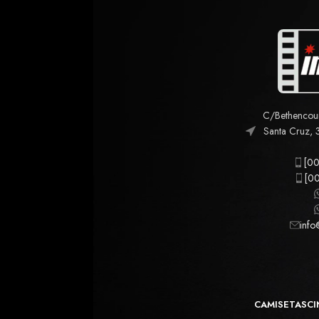
C/Bethencourt
Santa Cruz, 
[00
[00
info
CAMISETAS
CI