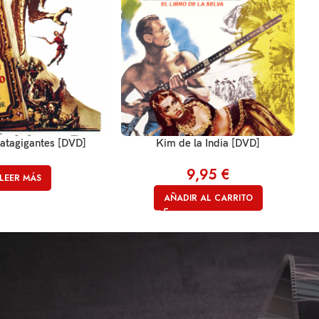
atagigantes [DVD]
Kim de la India [DVD]
L
9,95
€
LEER MÁS
AÑADIR AL CARRITO