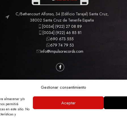
C/Bethencourt Alfonso, 34 (Edificio Tarajal) Santa Cruz,
38002 Santa Cruz de Tenerife España
[0034] (922) 27 08 89
[0034] (922) 46 85 81
690 673 555
679 74 79 53
info@impulsorecords.com
CAMISETAS
CINE
MÚSICA
MERCHANDISING
Gestionar consentimiento
ara almacenar y/o
Aceptar
nos permitirá
GAL
POLÍTICA DE PRIVACIDAD
POLÍTICA DE COOKIES
ACCESIBILIDAD
MA
as en este sitio. No
terísticas y