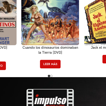
[DVD]
Cuando los dinosaurios dominaban
Jack el m
la Tierra [DVD]
LEER MÁS
TO