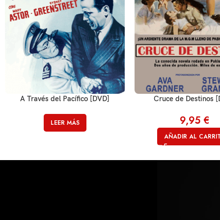
A Través del Pacífico [DVD]
Cruce de Destinos 
9,95
€
LEER MÁS
AÑADIR AL CARRI