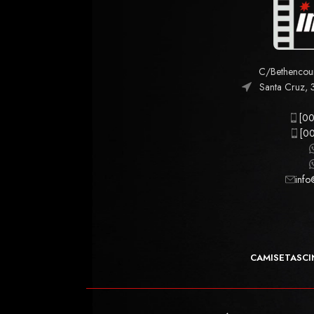
C/Bethencourt
Santa Cruz, 
[00
[00
info
CAMISETAS
CI