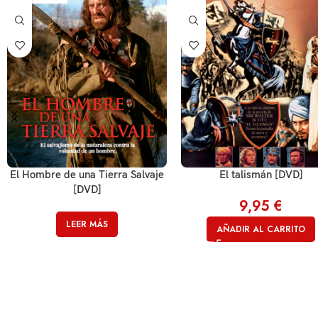
El Hombre de una Tierra Salvaje
El talismán [DVD]
[DVD]
9,95
€
LEER MÁS
AÑADIR AL CARRITO