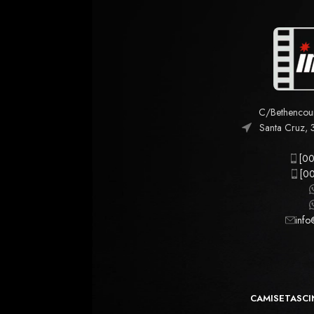
C/Bethencourt
Santa Cruz, 
[00
[00
info
CAMISETAS
CI