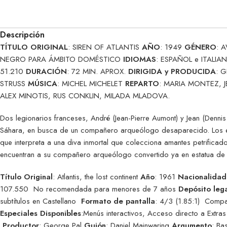
Descripción
TÍTULO ORIGINAL
: SIREN OF ATLANTIS
AÑO
: 1949
GÉNERO
: 
NEGRO PARA ÁMBITO DOMÉSTICO
IDIOMAS
: ESPAÑOL e ITALI
51.210
DURACIÓN
: 72 MIN. APROX.
DIRIGIDA y PRODUCIDA
: 
STRUSS
MÚSICA
: MICHEL MICHELET
REPARTO
: MARIA MONTEZ, J
ALEX MINOTIS, RUS CONKLIN, MILADA MLADOVA.
Dos legionarios franceses, André (Jean-Pierre Aumont) y Jean (Dennis 
Sáhara, en busca de un compañero arqueólogo desaparecido. Los ex
que interpreta a una diva inmortal que colecciona amantes petrificado
encuentran a su compañero arqueólogo convertido ya en estatua de oro
Título Original
: Atlantis, the lost continent
Año
: 1961
Nacionalidad
107.550 No recomendada para menores de 7 años
Depósito leg
subtítulos en Castellano
Formato de pantalla
: 4/3 (1.85:1) Compat
Especiales Disponibles
:Menús interactivos, Acceso directo a Extras:
Productor
: George Pal
Guión
: Daniel Mainwaring
Argumento
: Ba