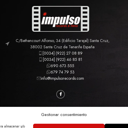
C/Bethencourt Alfonso, 34 (Edificio Tarajal) Santa Cruz,
38002 Santa Cruz de Tenerife España
[0034] (922) 27 08 89
[0034] (922) 46 85 81
690 673 555
679 74 79 53
info@impulsorecords.com
CAMISETAS
CINE
MÚSICA
MERCHANDISING
Gestionar consentimiento
ara almacenar y/o