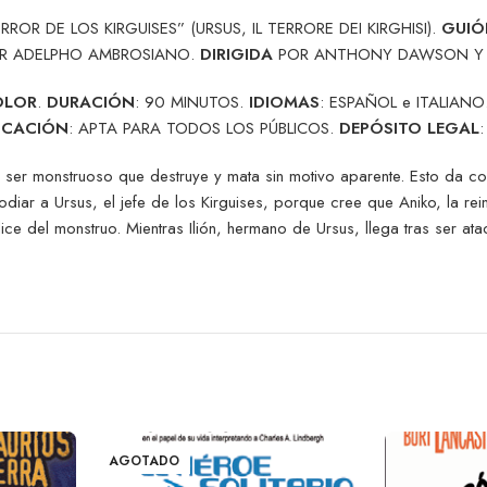
ROR DE LOS KIRGUISES” (URSUS, IL TERRORE DEI KIRGHISI).
GUIÓ
R ADELPHO AMBROSIANO.
DIRIGIDA
POR ANTHONY DAWSON Y 
OLOR
.
DURACIÓN
: 90 MINUTOS.
IDIOMAS
: ESPAÑOL e ITALIANO
ICACIÓN
: APTA PARA TODOS LOS PÚBLICOS.
DEPÓSITO LEGAL
n ser monstruoso que destruye y mata sin motivo aparente. Esto da com
 a odiar a Ursus, el jefe de los Kirguises, porque cree que Aniko, la 
lice del monstruo. Mientras Ilión, hermano de Ursus, llega tras ser a
AGOTADO