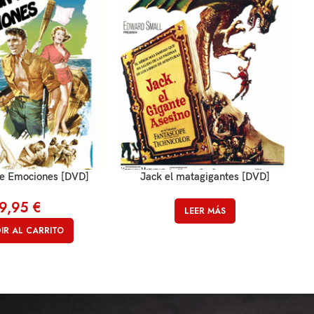
e Emociones [DVD]
Jack el matagigantes [DVD]
9,95
€
LEER MÁS
IR AL CARRITO