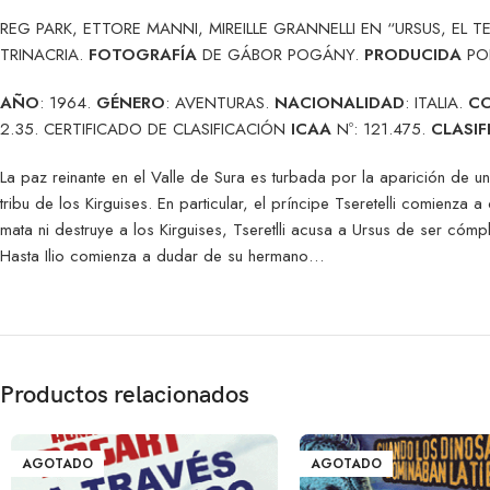
REG PARK, ETTORE MANNI, MIREILLE GRANNELLI EN “URSUS, EL TER
TRINACRIA.
FOTOGRAFÍA
DE GÁBOR POGÁNY.
PRODUCIDA
PO
AÑO
: 1964.
GÉNERO
: AVENTURAS.
NACIONALIDAD
: ITALIA.
C
2.35. CERTIFICADO DE CLASIFICACIÓN
ICAA
Nº: 121.475.
CLASIF
La paz reinante en el Valle de Sura es turbada por la aparición de u
tribu de los Kirguises. En particular, el príncipe Tseretelli comienza
mata ni destruye a los Kirguises, Tseretlli acusa a Ursus de ser cómp
Hasta Ilio comienza a dudar de su hermano…
Productos relacionados
AGOTADO
AGOTADO