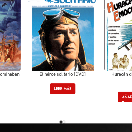
dominaban
El héroe solitario [DVD]
Huracán d
LEER MÁS
AÑAD