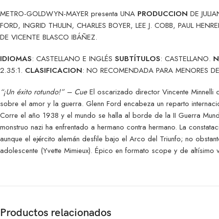
METRO-GOLDWYN-MAYER
presenta UNA
PRODUCCION
DE JULIA
FORD, INGRID THULIN, CHARLES BOYER, LEE J. COBB, PAUL HENR
DE VICENTE BLASCO IBÁÑEZ.
IDIOMAS
: CASTELLANO E INGLÉS
SUBTÍTULOS
: CASTELLANO.
N
2.35:1.
CLASIFICACION
: NO RECOMENDADA PARA MENORES DE
“¡Un éxito rotundo!” – Cue
El oscarizado director Vincente Minnelli
sobre el amor y la guerra. Glenn Ford encabeza un reparto internaci
Corre el año 1938 y el mundo se halla al borde de la II Guerra Mund
monstruo nazi ha enfrentado a hermano contra hermano. La constataci
aunque el ejército alemán desfile bajo el Arco del Triunfo; no obst
adolescente (Yvette Mimieux). Épico en formato scope y de altísimo 
Productos relacionados