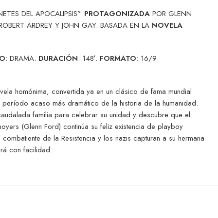
NETES DEL APOCALIPSIS”.
PROTAGONIZADA
POR GLENN
ROBERT ARDREY Y JOHN GAY. BASADA EN LA
NOVELA
RO
: DRAMA.
DURACIÓN
: 148′.
FORMATO
: 16/9
ovela homónima, convertida ya en un clásico de fama mundial
el período acaso más dramático de la historia de la humanidad.
caudalada familia para celebrar su unidad y descubre que el
oyers (Glenn Ford) continúa su feliz existencia de playboy
 combatiente de la Resistencia y los nazis capturan a su hermana
rá con facilidad.