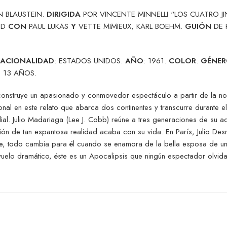
N BLAUSTEIN.
DIRIGIDA
POR VINCENTE MINNELLI “LOS CUATRO JI
EID
CON
PAUL LUKAS
Y
VETTE MIMIEUX, KARL BOEHM.
GUIÓN
DE 
ACIONALIDAD
: ESTADOS UNIDOS.
AÑO
: 1961.
COLOR
.
GÉNE
 13 AÑOS.
 construye un apasionado y conmovedor espectáculo a partir de la n
onal en este relato que abarca dos continentes y transcurre durante 
ial. Julio Madariaga (Lee J. Cobb) reúne a tres generaciones de su a
ón de tan espantosa realidad acaba con su vida. En París, Julio Desn
ante, todo cambia para él cuando se enamora de la bella esposa de un
vuelo dramático, éste es un Apocalipsis que ningún espectador olvida