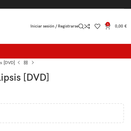
0
Iniciar sesión / Registrarse
0,00
€
is [DVD]
ipsis [DVD]