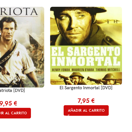
El Sargento Inmortal [DVD]
atriota [DVD]
7,95
€
9,95
€
AÑADIR AL CARRITO
IR AL CARRITO