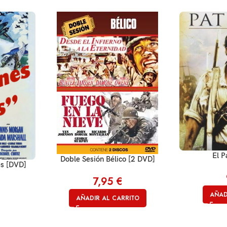
El P
Doble Sesión Bélico [2 DVD]
s [DVD]
7,95
€
AÑAD
AÑADIR AL CARRITO