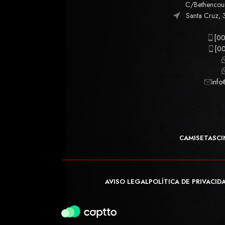
C/Bethencourt
Santa Cruz, 
[00
[00
info
CAMISETAS
CI
AVISO LEGAL
POLÍTICA DE PRIVACID