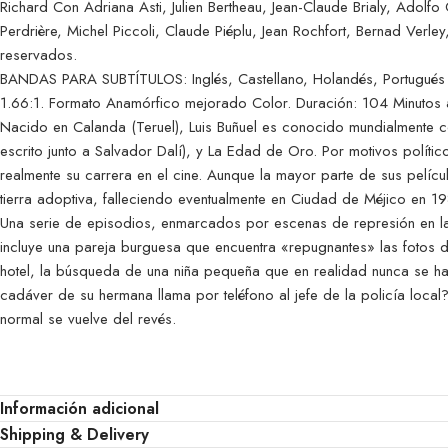
Richard Con Adriana Asti, Julien Bertheau, Jean-Claude Brialy, Adolfo
Perdrière, Michel Piccoli, Claude Piéplu, Jean Rochfort, Bernad Verle
reservados.
BANDAS PARA SUBTÍTULOS: Inglés, Castellano, Holandés, Portugués C
1.66:1. Formato Anamórfico mejorado Color. Duración: 104 Minuto
Nacido en Calanda (Teruel), Luis Buñuel es conocido mundialmente c
escrito junto a Salvador Dalí), y La Edad de Oro. Por motivos polí
realmente su carrera en el cine. Aunque la mayor parte de sus pelíc
tierra adoptiva, falleciendo eventualmente en Ciudad de Méjico en 1
Una serie de episodios, enmarcados por escenas de represión en las
incluye una pareja burguesa que encuentra «repugnantes» las fotos 
hotel, la búsqueda de una niña pequeña que en realidad nunca se h
cadáver de su hermana llama por teléfono al jefe de la policía loc
normal se vuelve del revés.
Información adicional
Shipping & Delivery