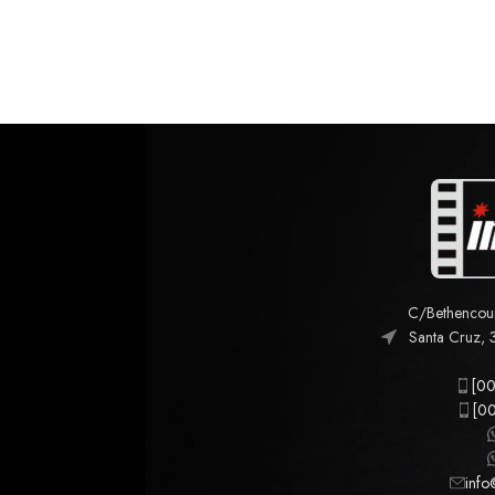
C/Bethencourt
Santa Cruz, 
[00
[00
info