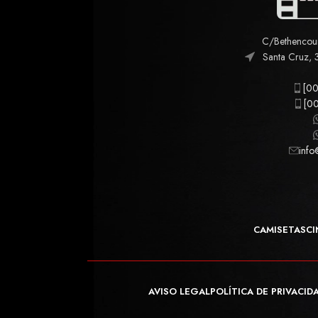
C/Bethencourt
Santa Cruz, 
[00
[00
info
CAMISETAS
CI
AVISO LEGAL
POLÍTICA DE PRIVACID