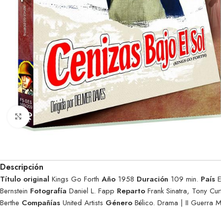
Clic para ampliar
Descripción
Título original
Kings Go Forth
Año
1958
Duración
109 min.
País
E
Bernstein
Fotografía
Daniel L. Fapp
Reparto
Frank Sinatra, Tony Cu
Berthe
Compañías
United Artists
Género
Bélico. Drama | II Guerra 