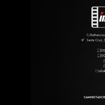
C/Bethencourt
Santa Cruz, 
[00
[00
info
CAMISETAS
CI