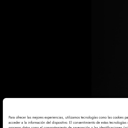
Para ofrecer las mejores experiencias, utilizamos tecnologías como las cookies p
acceder a la información del dispositivo. El consentimiento de estas tecnologías 
AVISO LE
procesar datos como el comportamiento de navegación o las identificaciones únic