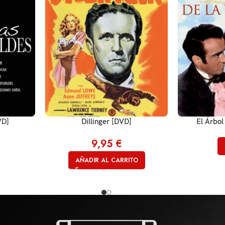
VD]
Dillinger [DVD]
El Árbol
9,95
€
AÑADIR AL CARRITO