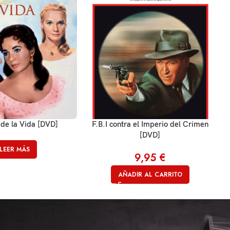
 de la Vida [DVD]
F.B.I contra el Imperio del Crimen
[DVD]
LEER MÁS
9,95
€
AÑADIR AL CARRITO