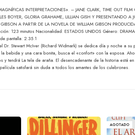
GNÍFICAS INTERPRETACIONES». – JANE CLARK, TIME OUT FILM 
LES BOYER, GLORIA GRAHAME, LILLIAN GISH Y PRESENTANDO A
 GIBSON A PARTIR DE LA NOVELA DE WILLIAM GIBSON PRODUC
ón: 123 minutos Nacionalidad: ESTADOS UNIDOS Género: DRAMA
pantalla: 2.35.1
quí, el Dr. Stewart McIver (Richard Widmark) se dedica día y noche a
la bebida y una cara bonita, busca el «confort» con la esposa. Ahora
y tendrá La tela de araña. El desencadenante de la historia está en l
 película satisfará sin duda a todos los amantes de los culebrones.
AGOTADO