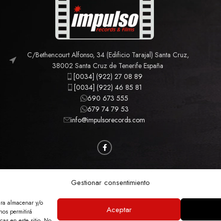
C/Bethencourt Alfonso, 34 (Edificio Tarajal) Santa Cruz,
38002 Santa Cruz de Tenerife España
[0034] (922) 27 08 89
[0034] (922) 46 85 81
690 673 555
679 74 79 53
info@impulsorecords.com
CAMISETAS
CINE
MÚSICA
MERCHANDISING
Gestionar consentimiento
ara almacenar y/o
Aceptar
nos permitirá
GAL
POLÍTICA DE PRIVACIDAD
POLÍTICA DE COOKIES
ACCESIBILIDAD
MA
as en este sitio. No