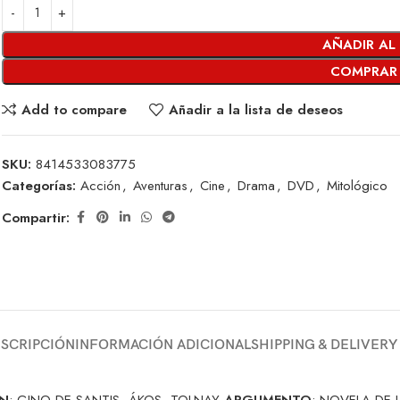
AÑADIR AL
COMPRAR
Add to compare
Añadir a la lista de deseos
SKU:
8414533083775
Categorías:
Acción
,
Aventuras
,
Cine
,
Drama
,
DVD
,
Mitológico
Compartir:
SCRIPCIÓN
INFORMACIÓN ADICIONAL
SHIPPING & DELIVERY
N
: GINO DE SANTIS, ÁKOS TOLNAY
ARGUMENTO
: NOVELA DE