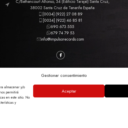
C/Bethencourt Alfonso, 34 (Edificio Tarajal) Santa Cruz,
38002 Santa Cruz de Tenerife España
[0034] (922) 27 08 89
[0034] (922) 46 85 81
690 673 555
679 74 79 53
info@impulsorecords.com
CAMISETAS
CINE
MÚSICA
MERCHANDISING
Gestionar consentimiento
ara almacenar y/o
Aceptar
nos permitirá
GAL
POLÍTICA DE PRIVACIDAD
POLÍTICA DE COOKIES
ACCESIBILIDAD
MA
as en este sitio. No
terísticas y