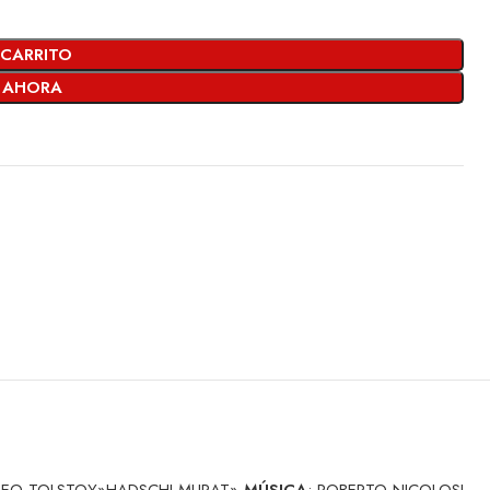
 CARRITO
 AHORA
 LEO TOLSTOY»HADSCHI MURAT»
MÚSICA
: ROBERTO NICOLOSI