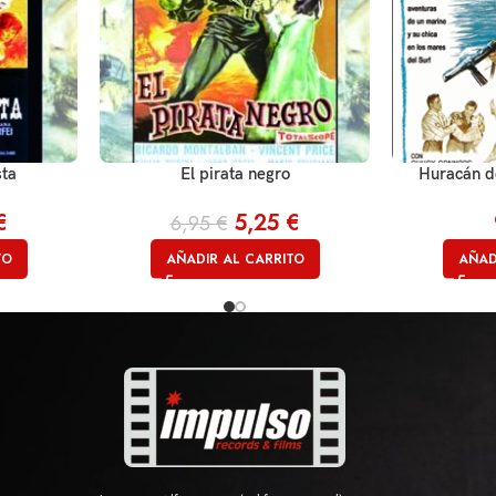
sta
El pirata negro
Huracán d
€
5,25
€
6,95
€
TO
AÑADIR AL CARRITO
AÑAD