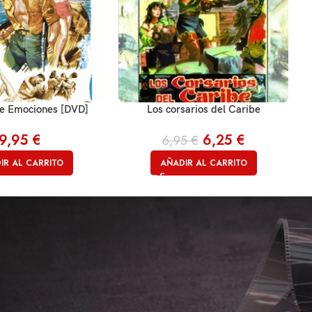
e Emociones [DVD]
Los corsarios del Caribe
9,95
€
6,25
€
6,95
€
IR AL CARRITO
AÑADIR AL CARRITO