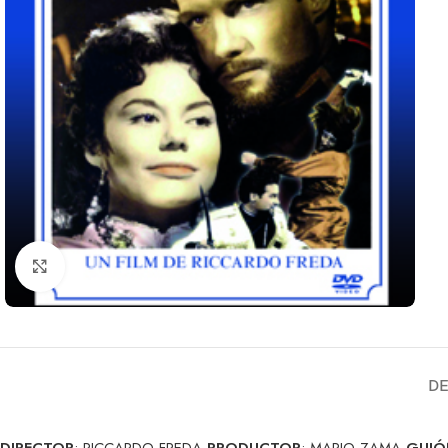
Clic para ampliar
DE
DIRECTOR
: RICCARDO FREDA
PRODUCTOR
: MARIO ZAMA
GUIÓ