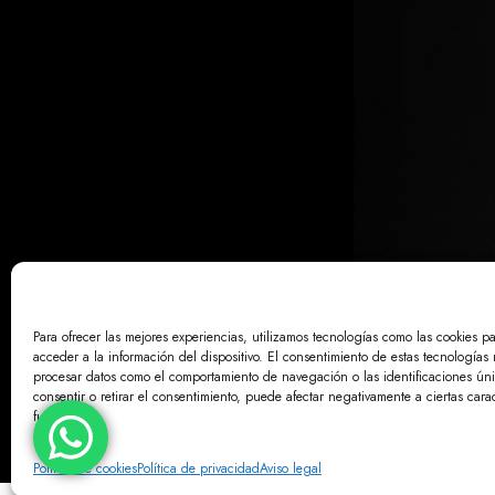
Para ofrecer las mejores experiencias, utilizamos tecnologías como las cookies p
acceder a la información del dispositivo. El consentimiento de estas tecnologías 
AVISO LE
procesar datos como el comportamiento de navegación o las identificaciones únic
consentir o retirar el consentimiento, puede afectar negativamente a ciertas carac
funciones.
Política de cookies
Política de privacidad
Aviso legal