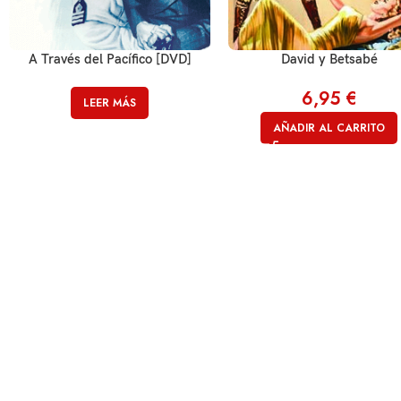
A Través del Pacífico [DVD]
David y Betsabé
6,95
€
LEER MÁS
AÑADIR AL CARRITO