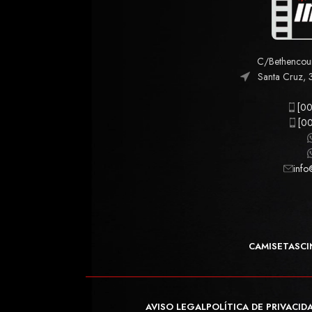
C/Bethencourt
Santa Cruz, 
[00
[00
info
CAMISETAS
CI
AVISO LEGAL
POLÍTICA DE PRIVACID