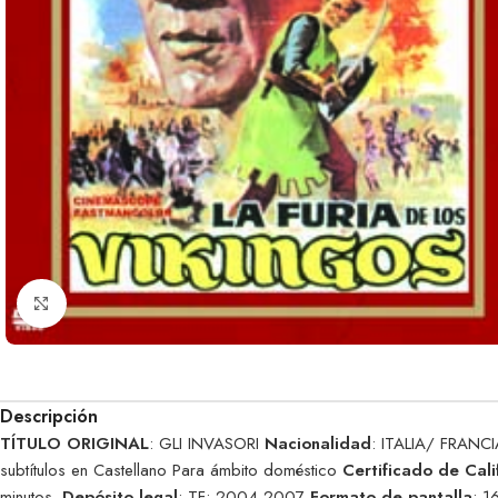
Clic para ampliar
Descripción
TÍTULO ORIGINAL
: GLI INVASORI
Nacionalidad
: ITALIA/ FRANC
subtítulos en Castellano Para ámbito doméstico
Certificado de Cali
minutos.
Depósito legal
: TF: 2004-2007
Formato de pantalla
: 1