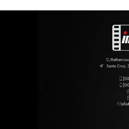
C/Bethencourt
Santa Cruz, 
[00
[00
info