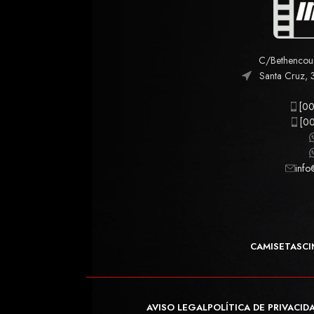
C/Bethencourt
Santa Cruz, 
[00
[00
info
CAMISETAS
CI
AVISO LEGAL
POLÍTICA DE PRIVACID