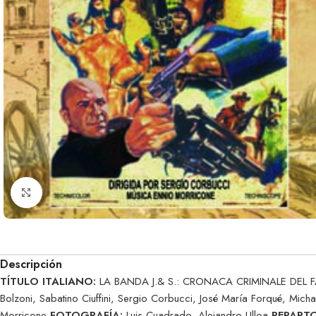
Clic para ampliar
Descripción
TÍTULO ITALIANO:
LA BANDA J.& S.: CRONACA CRIMINALE DEL
Bolzoni, Sabatino Ciuffini, Sergio Corbucci, José María Forqué, Micha
Morricone
FOTOGRAFÍA:
Luis Cuadrado, Alejandro Ulloa
REPARTO