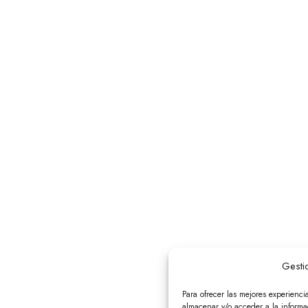
Gesti
Para ofrecer las mejores experienci
almacenar y/o acceder a la informac