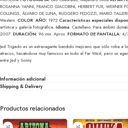
ROSANNA YANNI, FRANCO GIACOBINI, HERBERT FUX, WERNER POC
COLLINGS, ÁLVARO DE LUNA, RUGGERO FEDOZZI, MARIO TALLE
Western.
COLOR
.
AÑO:
1972
Características especiales dispon
artística y galería fotográfica.
Idioma
: Castellano. Para ámbito dom
2007.
DURACIÓN:
96 min. Aprox.
FORMATO DE PANTALLA:
4/3
Jed Trigado es un extravagante bandido mejicano que sólo roba a los
atracos, haciéndose muy famosos en todo el Far West, pero un agente 
entre Jed y Sonny.
Información adicional
Shipping & Delivery
Productos relacionados