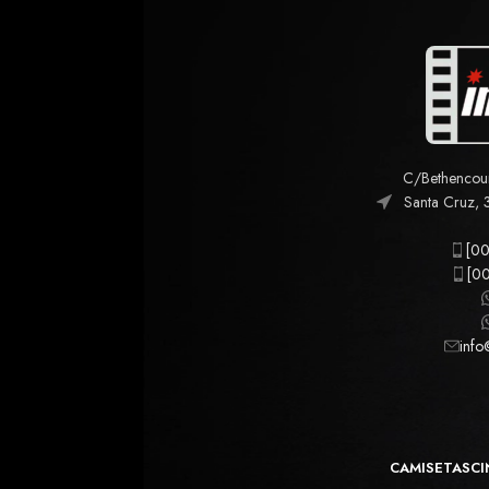
C/Bethencourt
Santa Cruz, 
[00
[00
info
CAMISETAS
CI