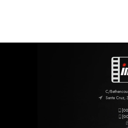
C/Bethencourt
Santa Cruz, 
[00
[00