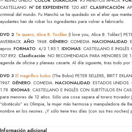
– REINO UNIDO.
COLOR
.
DURACIÓN
: 95 MINUTOS APROX.
FO
CASTELLANO.
Nº DE EXPEDIENTE
: 120.487.
CLASIFICACIÓN
: A
criminal del mundo: Fu Manchú se ha quedado sin el elixir que mantie
ayudantes han de robar los ingredientes para volver a fabricarlo.
DVD 2
Te quiero, Alice B. Tocklas
(I love you, Alice B. Toklas!)
AVERBACK.
AÑO
: 1968.
GÉNERO
: COMEDIA.
NACIONALIDAD
:
aprox.
FORMATO
: 4/3 1.85:1.
IDIOMAS
: CASTELLANO E INGLÉS
107.892.
Clasificación
: NO RECOMENDADA PARA MENORES DE 13 AÑO
agenda de oficina y planeas casarte. Al día siguiente, tiras todo po
DVD 3
El magnífico bobo
(The Bobo) PETER SELLERS, BRITT EKL
1967.
GÉNERO
: COMEDIA.
NACIONALIDAD
: ESTADOS UNIDOS.
1.78.
IDIOMAS
: CASTELLANO E INGLÉS CON SUBTÍTULOS EN CA
para menores de 12 años. Sólo una cosa separa al torero trovador J
“obstáculo” es Olimpia, la mujer más hermosa y manipuladora de Bar
nombre en los neones. ¡Y sólo tiene tres días (con sus tres noches) 
Información adicional