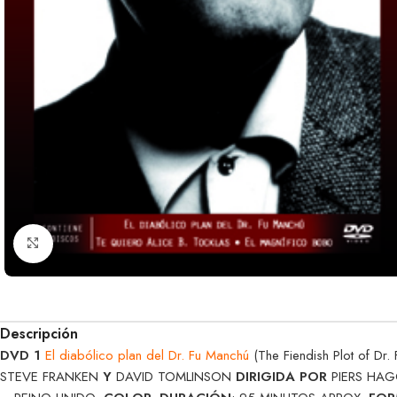
Clic para ampliar
Descripción
DVD 1
El diabólico plan del Dr. Fu Manchú
(The Fiendish Plot of D
STEVE FRANKEN
Y
DAVID TOMLINSON
DIRIGIDA POR
PIERS HA