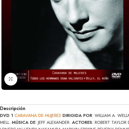
Clic para ampliar
Descripción
DVD 1
CARAVANA DE MUJERES
DIRIGIDA POR
: WILLIAM A. WEL
MELL.
MÚSICA DE
: JEFF ALEXANDER.
ACTORES
: ROBERT TAYLOR 