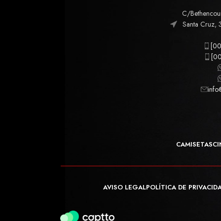
C/Bethencourt
Santa Cruz, 
[00
[00
info
CAMISETAS
CI
AVISO LEGAL
POLÍTICA DE PRIVACID