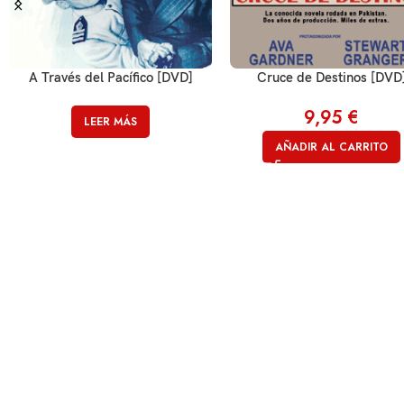
A Través del Pacífico [DVD]
Cruce de Destinos [DVD
9,95
€
LEER MÁS
AÑADIR AL CARRITO