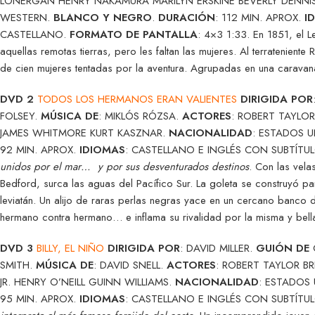
LONERGAN HENRY NAKAMURA MARILYN ERSKINE BEVERLY DENNI
WESTERN.
BLANCO Y NEGRO
.
DURACIÓN
: 112 MIN. APROX.
I
CASTELLANO.
FORMATO DE PANTALLA
: 4×3 1:33. En 1851, el 
aquellas remotas tierras, pero les faltan las mujeres. Al terratenie
de cien mujeres tentadas por la aventura. Agrupadas en una caravan
DVD 2
TODOS LOS HERMANOS ERAN VALIENTES
DIRIGIDA POR
FOLSEY.
MÚSICA DE
: MIKLÓS RÓZSA.
ACTORES
: ROBERT TAYLO
JAMES WHITMORE KURT KASZNAR.
NACIONALIDAD
: ESTADOS 
92 MIN. APROX.
IDIOMAS
: CASTELLANO E INGLÉS CON SUBTÍTU
unidos por el mar… y por sus desventurados destinos
. Con las vela
Bedford, surca las aguas del Pacífico Sur. La goleta se construyó p
leviatán. Un alijo de raras perlas negras yace en un cercano banco de
hermano contra hermano… e inflama su rivalidad por la misma y bella
DVD 3
BILLY, EL NIÑO
DIRIGIDA POR
: DAVID MILLER.
GUIÓN DE
SMITH.
MÚSICA DE
: DAVID SNELL.
ACTORES
: ROBERT TAYLOR 
JR. HENRY O’NEILL GUINN WILLIAMS.
NACIONALIDAD
: ESTADOS
95 MIN. APROX.
IDIOMAS
: CASTELLANO E INGLÉS CON SUBTÍTU