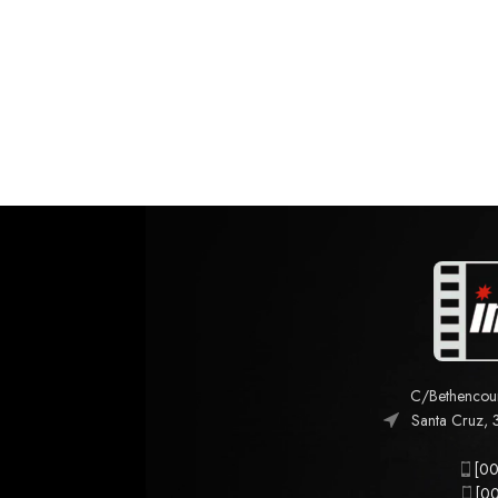
C/Bethencourt
Santa Cruz, 
[00
[00