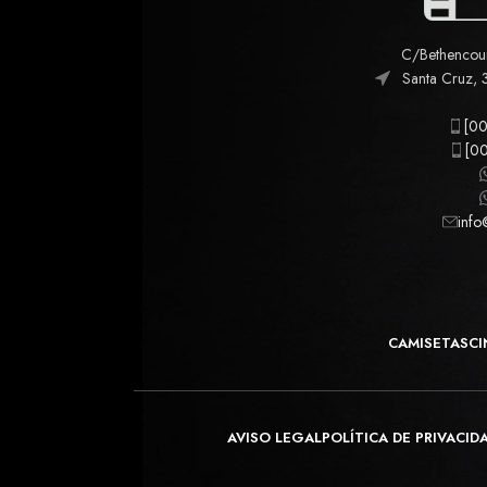
C/Bethencourt
Santa Cruz, 
[00
[00
info
CAMISETAS
CI
AVISO LEGAL
POLÍTICA DE PRIVACID