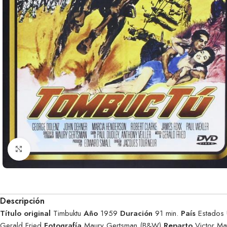
Clic para ampliar
Descripción
Título original
Timbuktu
Año
1959
Duración
91 min.
País
Estados
Gerald Fried
Fotografía
Maury Gertsman (B&W)
Reparto
Victor Ma