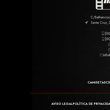
C/Bethencourt
Santa Cruz, 
[00
[00
info
CAMISETAS
CI
AVISO LEGAL
POLÍTICA DE PRIVACID