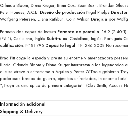
Orlando Bloom, Diane Kruger, Brian Cox, Sean Bean, Brendan Glees
Peter Honess, A.C.E.
Diseño de producción
Nigel Phelps
Director
Wolfgang Petersen, Diana Rathbun, Colin Wilson
Dirigida por
Wolfg
Formato dos capas de lectura
Formato de pantalla
: 16:9 (2.40:1)
(*5.1); Castellano, Inglés
Subtítulos
: Castellano, Inglés, Portugués 
calificación
: Nº 81.795
Depósito legal
: TF: 246-2008 No recome
Brad Pitt coge la espada y presta su enorme y amenazadora presenci
Illiada. Orlando Bloom y Diane Kruger interpretan a los legendarios
que se atreve a enfrentarse a Aquiles y Perter O’Toole gobierna Tr
poderosos barcos de guerra, ejércitos enfrentados, la enorme fortal
“¡Troya es cine épico de primera categoría!” (Clay Smith, Access H
Información adicional
Shipping & Delivery