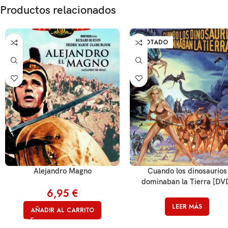
Productos relacionados
AGOTADO
Alejandro Magno
Cuando los dinosaurios
dominaban la Tierra [DV
6,95
€
LEER MÁS
AÑADIR AL CARRITO