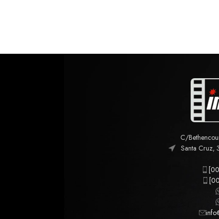
C/Bethencourt
Santa Cruz, 
[00
[00
info