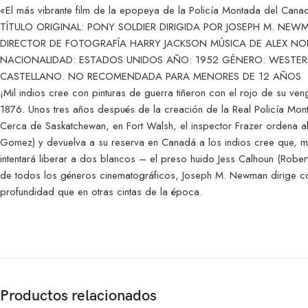
«El más vibrante film de la epopeya de la Policía Montada del Ca
TÍTULO ORIGINAL: PONY SOLDIER DIRIGIDA POR JOSEPH M. N
DIRECTOR DE FOTOGRAFÍA HARRY JACKSON MÚSICA DE ALEX 
NACIONALIDAD: ESTADOS UNIDOS AÑO: 1952 GÉNERO: WESTERN 
CASTELLANO. NO RECOMENDADA PARA MENORES DE 12 AÑOS
¡Mil indios cree con pinturas de guerra tiñeron con el rojo de su 
1876. Unos tres años después de la creación de la Real Policía Mont
Cerca de Saskatchewan, en Fort Walsh, el inspector Frazer ordena a
Gomez) y devuelva a su reserva en Canadá a los indios cree que, 
intentará liberar a dos blancos – el preso huido Jess Calhoun (Robe
de todos los géneros cinematográficos, Joseph M. Newman dirige con
profundidad que en otras cintas de la época.
Productos relacionados