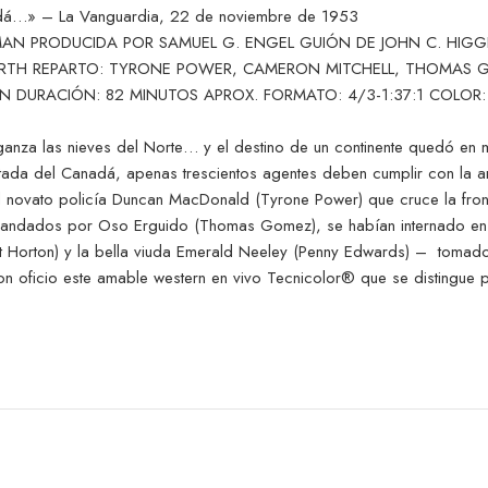
nadá…» – La Vanguardia, 22 de noviembre de 1953
EWMAN PRODUCIDA POR SAMUEL G. ENGEL GUIÓN DE JOHN C. H
NORTH REPARTO: TYRONE POWER, CAMERON MITCHELL, THOMAS
DURACIÓN: 82 MINUTOS APROX. FORMATO: 4/3-1:37:1 COLOR: 
venganza las nieves del Norte… y el destino de un continente quedó 
ada del Canadá, apenas trescientos agentes deben cumplir con la ardu
l novato policía Duncan MacDonald (Tyrone Power) que cruce la front
mandados por Oso Erguido (Thomas Gomez), se habían internado en 
rt Horton) y la bella viuda Emerald Neeley (Penny Edwards) – tomado
 oficio este amable western en vivo Tecnicolor® que se distingue p