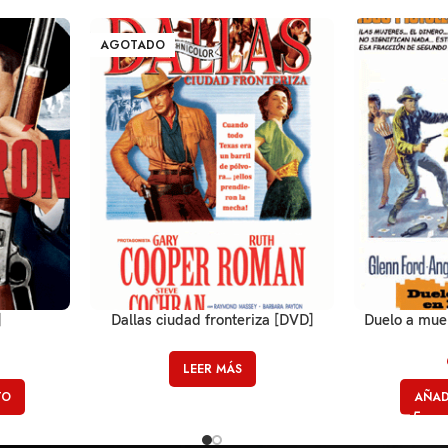
AGOTADO
]
Dallas ciudad fronteriza [DVD]
Duelo a muer
LEER MÁS
TO
AÑAD