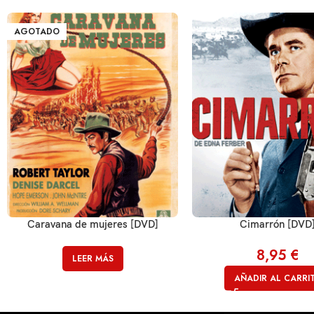
AGOTADO
Caravana de mujeres [DVD]
Cimarrón [DVD
8,95
€
LEER MÁS
AÑADIR AL CARRI