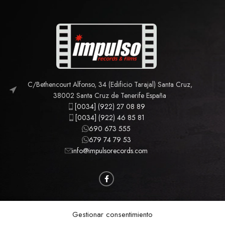
C/Bethencourt Alfonso, 34 (Edificio Tarajal) Santa Cruz,
38002 Santa Cruz de Tenerife España
[0034] (922) 27 08 89
[0034] (922) 46 85 81
690 673 555
679 74 79 53
info@impulsorecords.com
CAMISETAS
CINE
MÚSICA
MERCHANDISING
Gestionar consentimiento