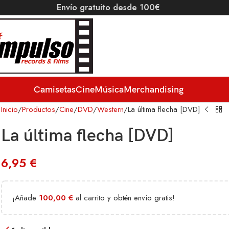
Envío gratuito desde 100€
Camisetas
Cine
Música
Merchandising
Inicio
Productos
Cine
DVD
Western
La última flecha [DVD]
La última flecha [DVD]
6,95
€
¡Añade
100,00
€
al carrito y obtén envío gratis!