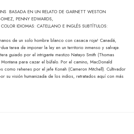
IGGINS BASADA EN UN RELATO DE GARNETT WESTON
 GOMEZ, PENNY EDWARDS,
COLOR IDIOMAS: CATELLANO E INGLÉS SUBTÍTULOS:
en manos de un solo hombre blanco con casaca roja! Canadá,
a tarea de imponer la ley en un territorio inmenso y salvaje.
era guiado por el intrigante mestizo Natayo Smith (Thomas
Montana para cazar el búfalo. Por el camino, MacDonald
s como rehenes por el jefe Konah (Cameron Mitchell). Cultivador
or su visión humanizada de los indios, retratados aquí con más