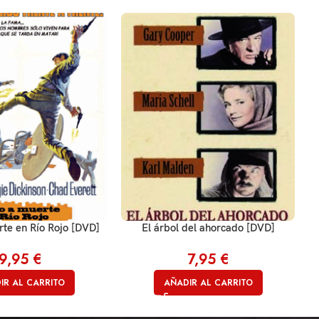
te en Río Rojo [DVD]
El árbol del ahorcado [DVD]
9,95
€
7,95
€
IR AL CARRITO
AÑADIR AL CARRITO