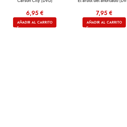
Carson City [DVD]
El árbol del ahorcado [DV
6,95
€
7,95
€
AÑADIR AL CARRITO
AÑADIR AL CARRITO