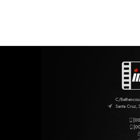
C/Bethencourt
Santa Cruz, 
[00
[00