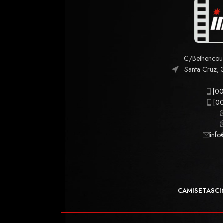
C/Bethencourt
Santa Cruz, 
[00
[00
info
CAMISETAS
CI