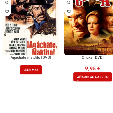
Agáchate maldito [DVD]
Chuka [DVD]
9,95
€
LEER MÁS
AÑADIR AL CARRITO