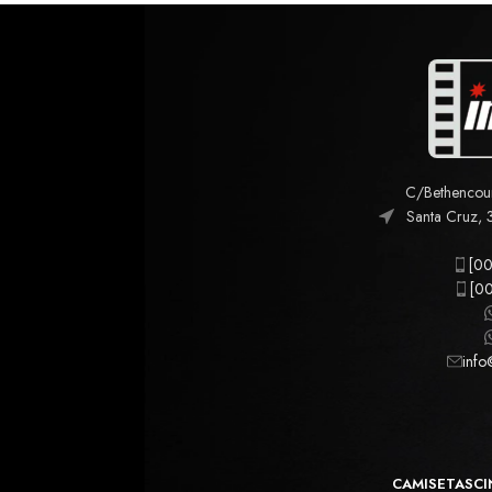
C/Bethencourt
Santa Cruz, 
[00
[00
info
CAMISETAS
CI