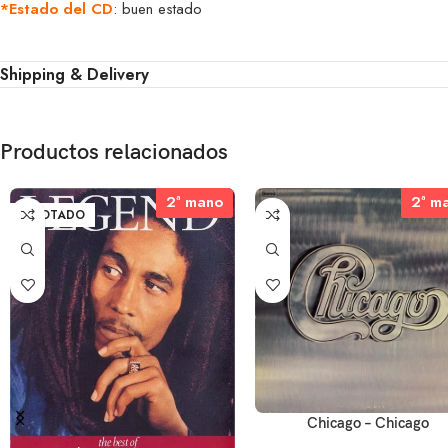
*Estado del CD
: buen estado
Shipping & Delivery
Productos relacionados
2ª mano
2ª mano
2ª m
2ª m
AGOTADO
Chicago – Chicago