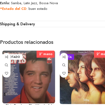
Estilo:
Samba, Latin Jazz, Bossa Nova
*Estado del CD
: buen estado
Shipping & Delivery
Productos relacionados
2ª mano
2ª mano
2ª m
2ª m
AGOTADO
VENTA