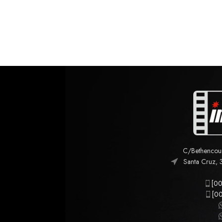
C/Bethencourt
Santa Cruz, 
[00
[00