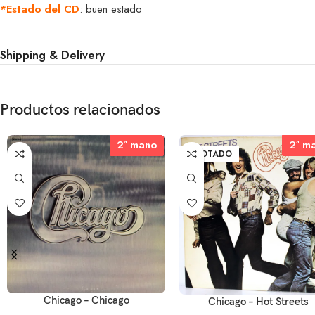
*Estado del CD
: buen estado
Shipping & Delivery
Productos relacionados
2ª mano
2ª mano
2ª m
2ª m
AGOTADO
Chicago – Chicago
Chicago – Hot Streets