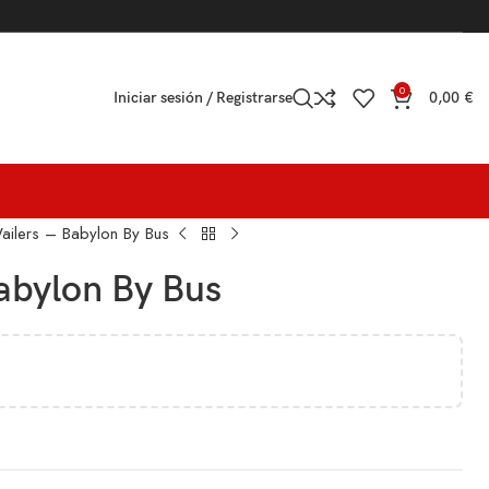
0
Iniciar sesión / Registrarse
0,00
€
ilers – Babylon By Bus
abylon By Bus