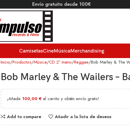
Envío gratuito desde 100€
Camisetas
Cine
Música
Merchandising
Inicio
Productos
Música
CD 2ª mano
Reggae
Bob Marley & The Wa
Bob Marley & The Wailers – B
¡Añade
100,00
€
al carrito y obtén envío gratis!
Add to compare
Añadir a la lista de deseos