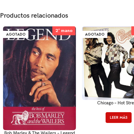
Productos relacionados
2ª mano
2ª mano
AGOTADO
AGOTADO
Chicago – Hot Stre
LEER MÁS
Bob Marley & The Wailers – Legend