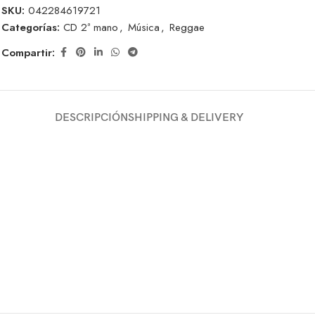
SKU:
042284619721
Categorías:
CD 2ª mano
,
Música
,
Reggae
Compartir:
DESCRIPCIÓN
SHIPPING & DELIVERY