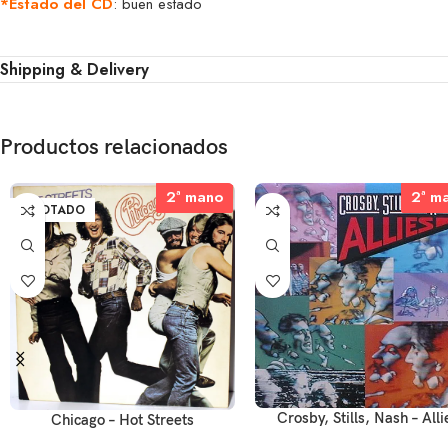
*Estado del CD
: buen estado
Shipping & Delivery
Productos relacionados
2ª mano
2ª mano
2ª m
2ª m
AGOTADO
Crosby, Stills, Nash – Alli
Chicago – Hot Streets