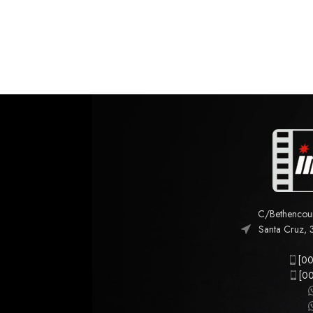
C/Bethencourt
Santa Cruz, 
[00
[00