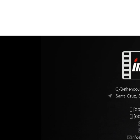
C/Bethencourt
Santa Cruz, 
[00
[00
info