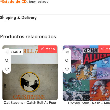
*Estado de CD
: buen estado
Shipping & Delivery
Productos relacionados
2ª mano
2ª mano
2ª m
2ª m
AGOTADO
Cat Stevens – Catch Bull At Four
Crosby, Stills, Nash – Alli