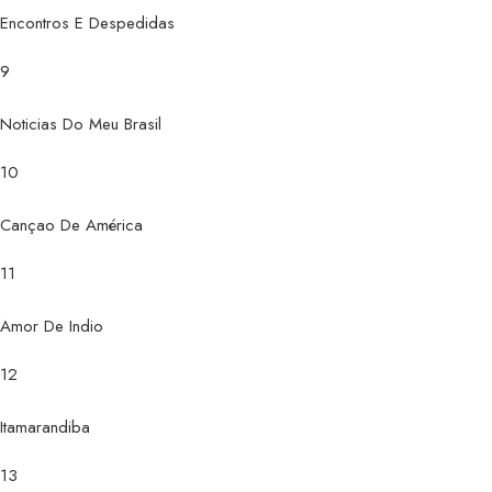
Encontros E Despedidas
9
Noticias Do Meu Brasil
10
Cançao De América
11
Amor De Indio
12
Itamarandiba
13