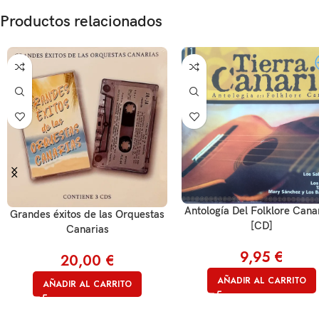
Productos relacionados
Antología Del Folklore Cana
Grandes éxitos de las Orquestas
[CD]
Canarias
9,95
€
20,00
€
AÑADIR AL CARRITO
AÑADIR AL CARRITO