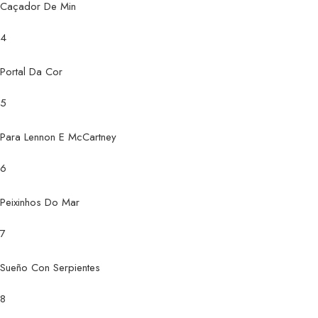
Caçador De Min
4
Portal Da Cor
5
Para Lennon E McCartney
6
Peixinhos Do Mar
7
Sueño Con Serpientes
8