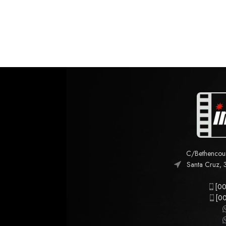
C/Bethencourt
Santa Cruz, 
[00
[00