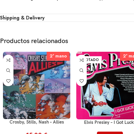
Shipping & Delivery
Productos relacionados
2ª mano
2ª mano
2ª m
2ª m
AGOTADO
Crosby, Stills, Nash – Allies
Elvis Presley – I Got Luc