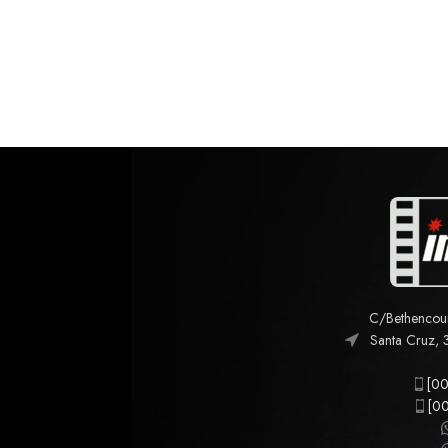
C/Bethencourt
Santa Cruz, 
[00
[00