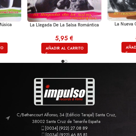
La Nueva 
Música
La Llegada De La Salsa Romántica
5,95
€
AÑAD
TO
AÑADIR AL CARRITO
C/Bethencourt Alfonso, 34 (Edificio Tarajal) Santa Cruz,
38002 Santa Cruz de Tenerife España
[0034] (922) 27 08 89
[0034] (922) 46 85 81