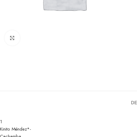
Clic para ampliar
DE
1
Kinito Méndez*-
Cachamba