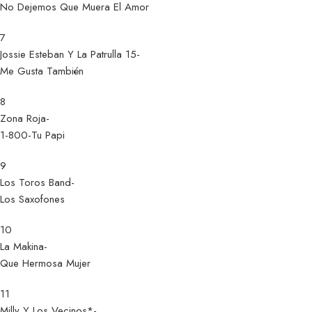
No Dejemos Que Muera El Amor
7
Jossie Esteban Y La Patrulla 15-
Me Gusta También
8
Zona Roja-
1-800-Tu Papi
9
Los Toros Band-
Los Saxofones
10
La Makina-
Que Hermosa Mujer
11
Milly Y Los Vecinos*-