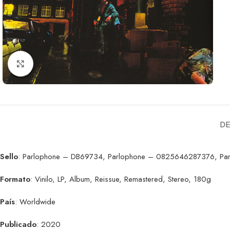
Clic para ampliar
DE
Sello
: Parlophone – DB69734, Parlophone – 0825646287376, Par
Formato
: Vinilo, LP, Album, Reissue, Remastered, Stereo, 180g
País
: Worldwide
Publicado
: 2020