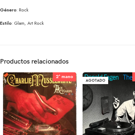
Género
: Rock
Estilo
: Glam, Art Rock
Productos relacionados
2ª mano
2ª mano
AGOTADO