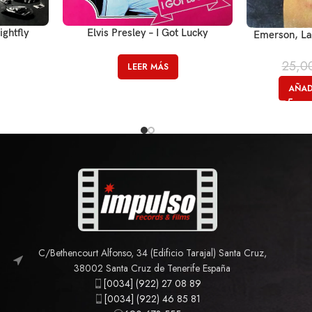
ghtfly
Elvis Presley – I Got Lucky
Emerson, Lak
25,0
LEER MÁS
AÑAD
C/Bethencourt Alfonso, 34 (Edificio Tarajal) Santa Cruz,
38002 Santa Cruz de Tenerife España
[0034] (922) 27 08 89
[0034] (922) 46 85 81