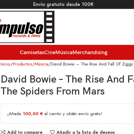
Envío gratuito desde 100€
Camisetas
Cine
Música
Merchandising
Inicio
Productos
Música
David Bowie – The Rise And Fall Of Ziggy
David Bowie – The Rise And F
The Spiders From Mars
¡Añade
100,00
€
al carrito y obtén envío gratis!
Add to compare
Añadir a la lista de deseos