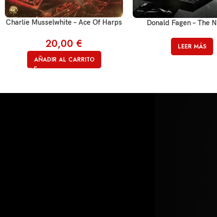
Charlie Musselwhite – Ace Of Harps
Donald Fagen – The Ni
20,00
€
LEER MÁS
AÑADIR AL CARRITO