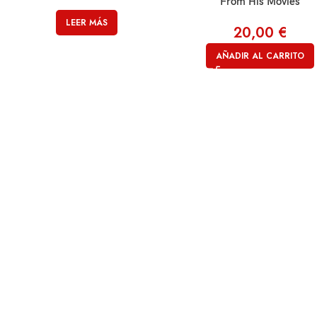
From His Movies
LEER MÁS
20,00
€
AÑADIR AL CARRITO