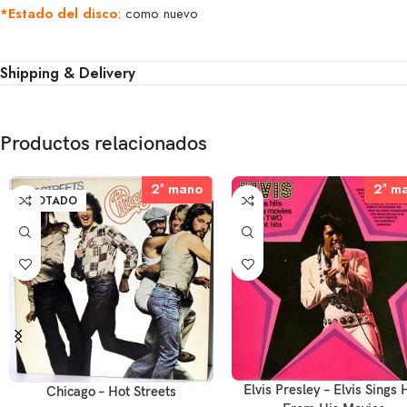
*Estado del disco
: como nuevo
Shipping & Delivery
Productos relacionados
2ª mano
2ª mano
2ª m
2ª m
AGOTADO
Elvis Presley – Elvis Sings 
Chicago – Hot Streets