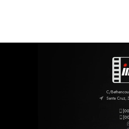
C/Bethencourt
Santa Cruz, 
[00
[00