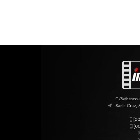
C/Bethencourt
Santa Cruz, 
[00
[00