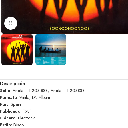
Clic para ampliar
Descripción
Sello
: Ariola – I-203.888, Ariola – I-203888
Formato
: Vinilo, LP, Album
País
: Spain
Publicado
: 1981
Género
: Electronic
Estilo
: Disco