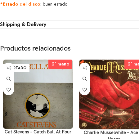
*Estado del disco
: buen estado
Shipping & Delivery
Productos relacionados
2ª mano
2ª mano
2ª m
2ª m
AGOTADO
Cat Stevens – Catch Bull At Four
Charlie Musselwhite – Ace