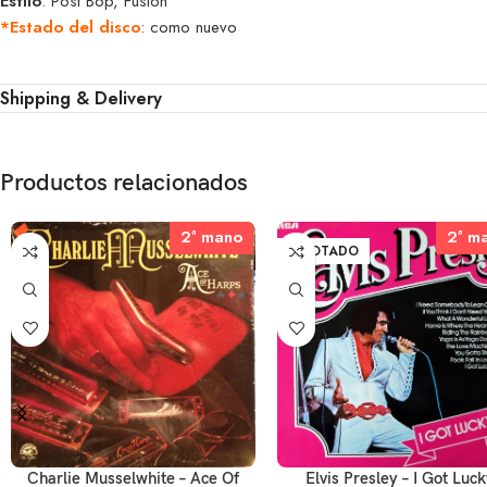
Estilo
: Post Bop, Fusion
*Estado del disco
: como nuevo
Shipping & Delivery
Productos relacionados
2ª mano
2ª mano
2ª m
2ª m
AGOTADO
Charlie Musselwhite – Ace Of
Elvis Presley – I Got Luc