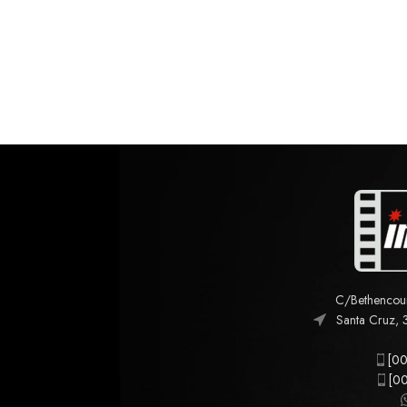
C/Bethencourt
Santa Cruz, 
[00
[00