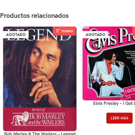
Productos relacionados
2ª mano
2ª mano
AGOTADO
AGOTADO
Elvis Presley – I Got
LEER MÁS
Bob Marley & The Wailers – Legend