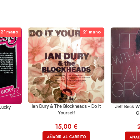
2ª mano
2ª mano
2ª mano
2ª mano
Ian Dury & The Blockheads – Do It
Jeff Beck 
 Lucky
Yourself
G
15,00
€
AÑADIR AL CARRITO
AÑAD