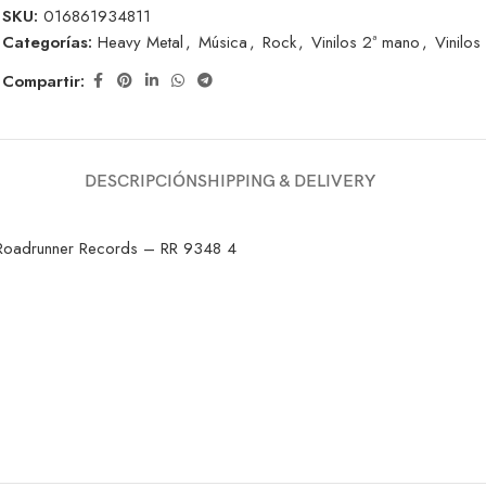
SKU:
016861934811
Categorías:
Heavy Metal
,
Música
,
Rock
,
Vinilos 2ª mano
,
Vinilo
Compartir:
DESCRIPCIÓN
SHIPPING & DELIVERY
 Roadrunner Records – RR 9348 4