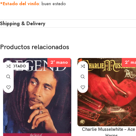
*Estado del vinilo
: buen estado
Shipping & Delivery
Productos relacionados
2ª mano
2ª mano
2ª m
2ª m
AGOTADO
Charlie Musselwhite – Ace
Harps