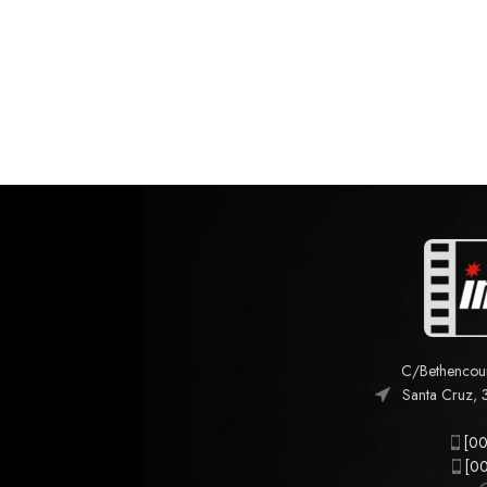
C/Bethencourt
Santa Cruz, 
[00
[00