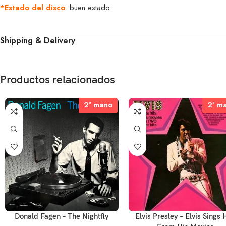
*Estado del disco
: buen estado
Shipping & Delivery
Productos relacionados
2ª mano
2ª mano
2ª m
2ª m
Elvis Presley – Elvis Sings 
Donald Fagen – The Nightfly