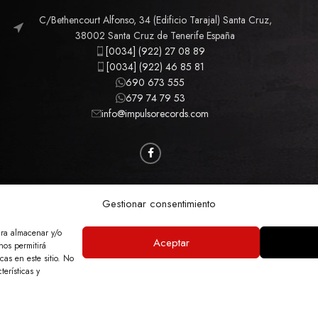
C/Bethencourt Alfonso, 34 (Edificio Tarajal) Santa Cruz,
38002 Santa Cruz de Tenerife España
[0034] (922) 27 08 89
[0034] (922) 46 85 81
690 673 555
679 74 79 53
info@impulsorecords.com
CAMISETAS
CINE
MÚSICA
MERCHANDISING
Gestionar consentimiento
ara almacenar y/o
Aceptar
nos permitirá
GAL
POLÍTICA DE PRIVACIDAD
POLÍTICA DE COOKIES
ACCESIBILIDAD
MA
as en este sitio. No
terísticas y