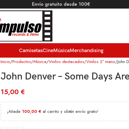
Envío gratuito desde 100€
Camisetas
Cine
Música
Merchandising
Inicio
Productos
Música
Vinilos destacados
Vinilos 2ª mano
John 
John Denver – Some Days Ar
15,00
€
¡Añade
100,00
€
al carrito y obtén envío gratis!