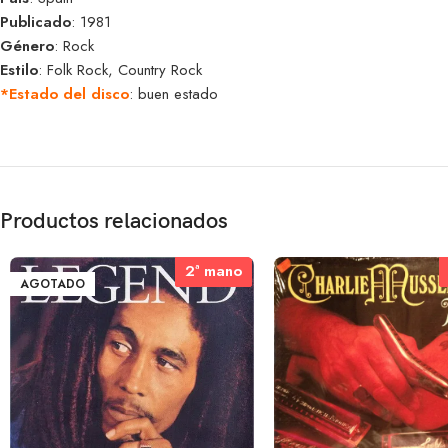
Publicado
: 1981
Género
: Rock
Estilo
: Folk Rock, Country Rock
*Estado del disco
: buen estado
Productos relacionados
2ª mano
2ª mano
AGOTADO