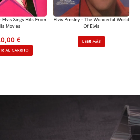
– Elvis Sings Hits From
Elvis Presley – The Wonderful World
is Movies
Of Elvis
20,00
€
LEER MÁS
IR AL CARRITO