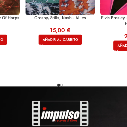
Crosby, Stills, Nash – Allies
Elvis Presley 
e Of Harps
H
15,00
€
AÑADIR AL CARRITO
TO
AÑAD