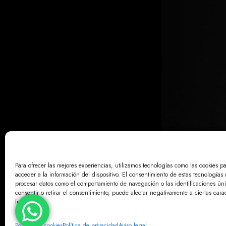
Para ofrecer las mejores experiencias, utilizamos tecnologías como las cookies p
acceder a la información del dispositivo. El consentimiento de estas tecnologías 
AVISO LE
procesar datos como el comportamiento de navegación o las identificaciones únic
consentir o retirar el consentimiento, puede afectar negativamente a ciertas carac
funciones.
Política de cookies
Política de privacidad
Aviso legal