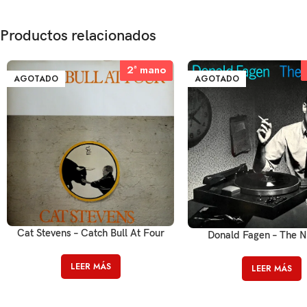
Productos relacionados
2ª mano
2ª mano
AGOTADO
AGOTADO
Cat Stevens – Catch Bull At Four
Donald Fagen – The Ni
LEER MÁS
LEER MÁS