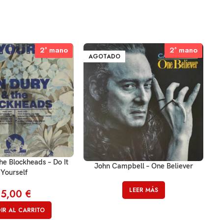
2ª mano
2ª mano
2ª mano
2ª mano
AGOTADO
he Blockheads – Do It
John Campbell – One Believer
Yourself
LEER MÁS
15,00
€
IR AL CARRITO